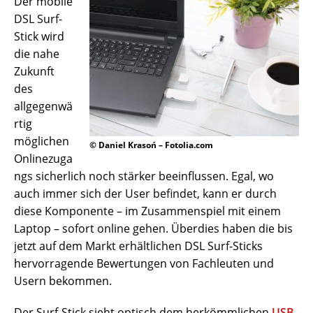
Der mobile
DSL Surf-
Stick wird
die nahe
Zukunft
des
allgegenwä
rtig
möglichen
© Daniel Krasoń – Fotolia.com
Onlinezuga
ngs sicherlich noch stärker beeinflussen. Egal, wo
auch immer sich der User befindet, kann er durch
diese Komponente – im Zusammenspiel mit einem
Laptop – sofort online gehen. Überdies haben die bis
jetzt auf dem Markt erhältlichen DSL Surf-Sticks
hervorragende Bewertungen von Fachleuten und
Usern bekommen.
Der Surf-Stick sieht optisch dem herkömmlichen
USB-