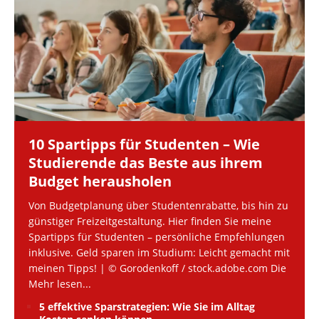
10 Spartipps für Studenten – Wie
Studierende das Beste aus ihrem
Budget herausholen
Von Budgetplanung über Studentenrabatte, bis hin zu
günstiger Freizeitgestaltung. Hier finden Sie meine
Spartipps für Studenten – persönliche Empfehlungen
inklusive. Geld sparen im Studium: Leicht gemacht mit
meinen Tipps! | © Gorodenkoff / stock.adobe.com Die
Mehr lesen...
5 effektive Sparstrategien: Wie Sie im Alltag