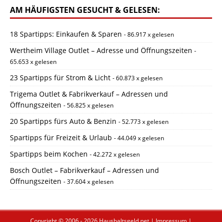
AM HÄUFIGSTEN GESUCHT & GELESEN:
18 Spartipps: Einkaufen & Sparen
- 86.917 x gelesen
Wertheim Village Outlet – Adresse und Öffnungszeiten
-
65.653 x gelesen
23 Spartipps für Strom & Licht
- 60.873 x gelesen
Trigema Outlet & Fabrikverkauf – Adressen und
Öffnungszeiten
- 56.825 x gelesen
20 Spartipps fürs Auto & Benzin
- 52.773 x gelesen
Spartipps für Freizeit & Urlaub
- 44.049 x gelesen
Spartipps beim Kochen
- 42.272 x gelesen
Bosch Outlet – Fabrikverkauf – Adressen und
Öffnungszeiten
- 37.604 x gelesen
Copyright © 2006 - 2026
Haushaltsgeld.net
|
Impressum
|