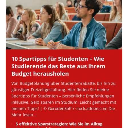
10 Spartipps für Studenten – Wie
Studierende das Beste aus ihrem
Budget herausholen
Von Budgetplanung über Studentenrabatte, bis hin zu
günstiger Freizeitgestaltung. Hier finden Sie meine
Spartipps für Studenten – persönliche Empfehlungen
inklusive. Geld sparen im Studium: Leicht gemacht mit
meinen Tipps! | © Gorodenkoff / stock.adobe.com Die
Mehr lesen...
5 effektive Sparstrategien: Wie Sie im Alltag