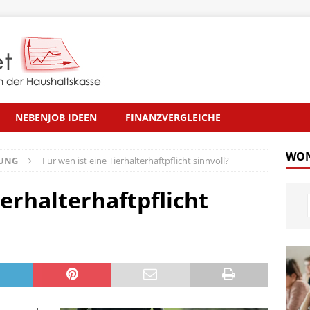
NEBENJOB IDEEN
FINANZVERGLEICHE
WON
RUNG
Für wen ist eine Tierhalterhaftpflicht sinnvoll?
ierhalterhaftpflicht