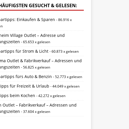
HÄUFIGSTEN GESUCHT & GELESEN:
partipps: Einkaufen & Sparen
- 86.916 x
en
eim Village Outlet – Adresse und
ungszeiten
- 65.653 x gelesen
artipps für Strom & Licht
- 60.873 x gelesen
ema Outlet & Fabrikverkauf – Adressen und
ungszeiten
- 56.825 x gelesen
artipps fürs Auto & Benzin
- 52.773 x gelesen
ipps für Freizeit & Urlaub
- 44.049 x gelesen
tipps beim Kochen
- 42.272 x gelesen
 Outlet – Fabrikverkauf – Adressen und
ungszeiten
- 37.604 x gelesen