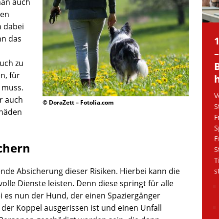
 man auch
den
n dabei
nn das
auch zu
, für
n muss.
V
r auch
© DoraZett – Fotolia.com
S
chäden
F
S
E
ichern
S
T
ende Absicherung dieser Risiken. Hierbei kann die
s
olle Dienste leisten. Denn diese springt für alle
i es nun der Hund, der einen Spaziergänger
 der Koppel ausgerissen ist und einen Unfall