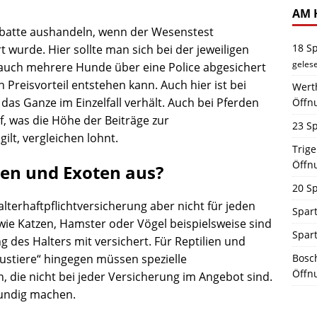
AM 
abatte aushandeln, wenn der Wesenstest
18 S
t wurde. Hier sollte man sich bei der jeweiligen
geles
auch mehrere Hunde über eine Police abgesichert
reisvorteil entstehen kann. Auch hier ist bei
Werth
 das Ganze im Einzelfall verhält. Auch bei Pferden
Öffn
f, was die Höhe der Beiträge zur
23 Sp
gilt, vergleichen lohnt.
Trig
Öffn
eren und Exoten aus?
20 Sp
alterhaftpflichtversicherung aber nicht für jeden
Spart
 wie Katzen, Hamster oder Vögel beispielsweise sind
Spar
g des Halters mit versichert. Für Reptilien und
ustiere“ hingegen müssen spezielle
Bosch
Öffn
die nicht bei jeder Versicherung im Angebot sind.
kundig machen.