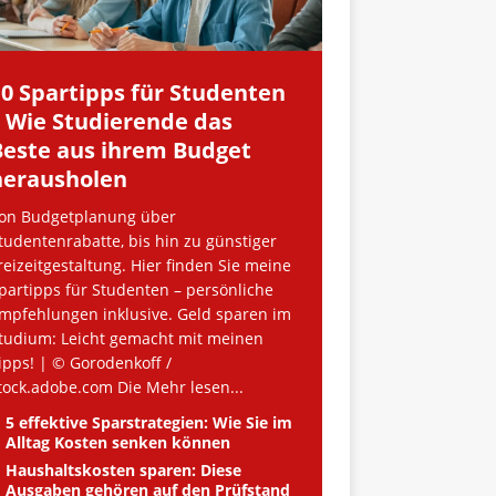
10 Spartipps für Studenten
– Wie Studierende das
Beste aus ihrem Budget
herausholen
on Budgetplanung über
tudentenrabatte, bis hin zu günstiger
reizeitgestaltung. Hier finden Sie meine
partipps für Studenten – persönliche
mpfehlungen inklusive. Geld sparen im
tudium: Leicht gemacht mit meinen
ipps! | © Gorodenkoff /
tock.adobe.com Die
Mehr lesen...
5 effektive Sparstrategien: Wie Sie im
Alltag Kosten senken können
Haushaltskosten sparen: Diese
Ausgaben gehören auf den Prüfstand