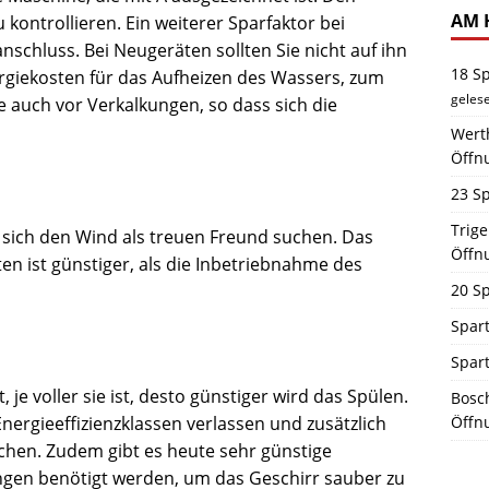
AM 
 kontrollieren. Ein weiterer Sparfaktor bei
chluss. Bei Neugeräten sollten Sie nicht auf ihn
18 S
ergiekosten für das Aufheizen des Wassers, zum
geles
 auch vor Verkalkungen, so dass sich die
Werth
Öffn
23 Sp
Trig
sich den Wind als treuen Freund suchen. Das
Öffn
n ist günstiger, als die Inbetriebnahme des
20 Sp
Spart
Spar
 je voller sie ist, desto günstiger wird das Spülen.
Bosch
Energieeffizienzklassen verlassen und zusätzlich
Öffn
en. Zudem gibt es heute sehr günstige
ngen benötigt werden, um das Geschirr sauber zu