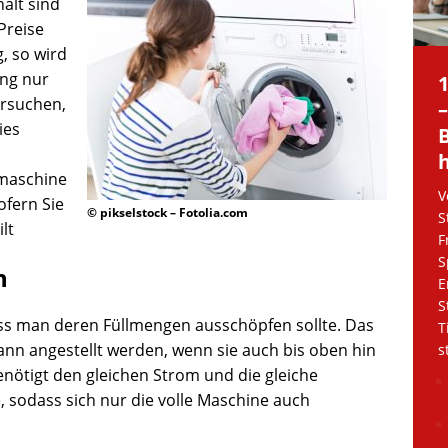
alt sind
Preise
, so wird
ung nur
ersuchen,
ies
maschine
V
ofern Sie
© pikselstock – Fotolia.com
S
lt
F
S
n
E
S
ass man deren Füllmengen ausschöpfen sollte. Das
T
ann angestellt werden, wenn sie auch bis oben hin
s
benötigt den gleichen Strom und die gleiche
 sodass sich nur die volle Maschine auch