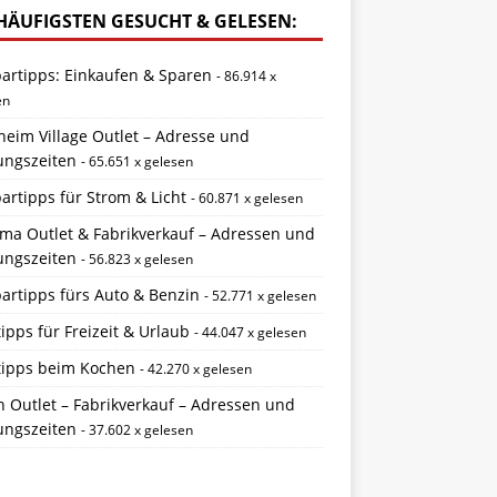
HÄUFIGSTEN GESUCHT & GELESEN:
partipps: Einkaufen & Sparen
- 86.914 x
en
eim Village Outlet – Adresse und
ungszeiten
- 65.651 x gelesen
artipps für Strom & Licht
- 60.871 x gelesen
ema Outlet & Fabrikverkauf – Adressen und
ungszeiten
- 56.823 x gelesen
artipps fürs Auto & Benzin
- 52.771 x gelesen
ipps für Freizeit & Urlaub
- 44.047 x gelesen
tipps beim Kochen
- 42.270 x gelesen
 Outlet – Fabrikverkauf – Adressen und
ungszeiten
- 37.602 x gelesen