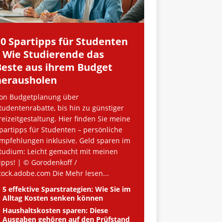
10 Spartipps für Studenten
– Wie Studierende das
Beste aus ihrem Budget
herausholen
on Budgetplanung über
tudentenrabatte, bis hin zu günstiger
reizeitgestaltung. Hier finden Sie meine
partipps für Studenten – persönliche
mpfehlungen inklusive. Geld sparen im
tudium: Leicht gemacht mit meinen
ipps! | © Gorodenkoff /
tock.adobe.com Die
Mehr lesen...
5 effektive Sparstrategien: Wie Sie im
Alltag Kosten senken können
Haushaltskosten sparen: Diese
Ausgaben gehören auf den Prüfstand