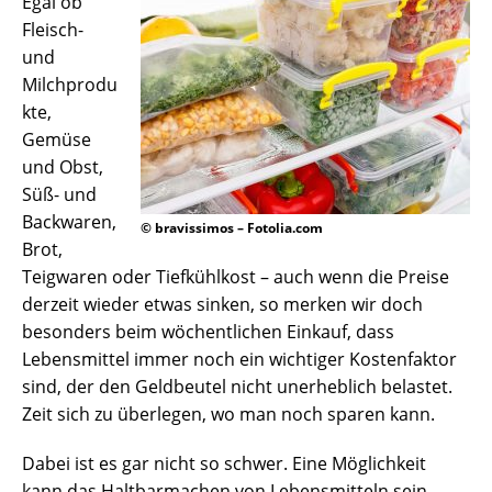
Egal ob
Fleisch-
und
Milchprodu
kte,
Gemüse
und Obst,
Süß- und
Backwaren,
© bravissimos – Fotolia.com
Brot,
Teigwaren oder Tiefkühlkost – auch wenn die Preise
derzeit wieder etwas sinken, so merken wir doch
besonders beim wöchentlichen Einkauf, dass
Lebensmittel immer noch ein wichtiger Kostenfaktor
sind, der den Geldbeutel nicht unerheblich belastet.
Zeit sich zu überlegen, wo man noch sparen kann.
Dabei ist es gar nicht so schwer. Eine Möglichkeit
kann das Haltbarmachen von Lebensmitteln sein.