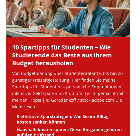
10 Spartipps für Studenten – Wie
Studierende das Beste aus ihrem
Budget herausholen
Von Budgetplanung über Studentenrabatte, bis hin zu
günstiger Freizeitgestaltung. Hier finden Sie meine
Spartipps für Studenten – persönliche Empfehlungen
inklusive. Geld sparen im Studium: Leicht gemacht mit
meinen Tipps! | © Gorodenkoff / stock.adobe.com Die
Mehr lesen...
5 effektive Sparstrategien: Wie Sie im Alltag
Kosten senken können
Haushaltskosten sparen: Diese Ausgaben gehören
auf den Prüfstand