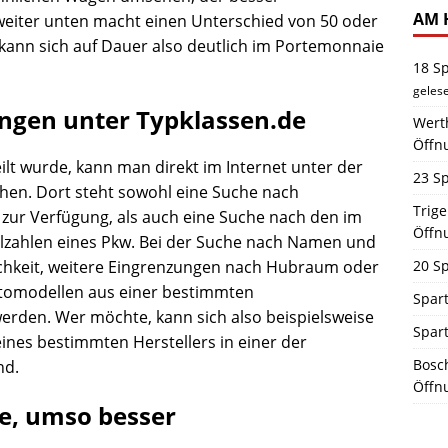
AM 
 weiter unten macht einen Unterschied von 50 oder
 kann sich auf Dauer also deutlich im Portemonnaie
18 S
geles
ungen unter Typklassen.de
Werth
Öffn
ilt wurde, kann man direkt im Internet unter der
23 Sp
hen. Dort steht sowohl eine Suche nach
Trig
zur Verfügung, als auch eine Suche nach den im
Öffn
lzahlen eines Pkw. Bei der Suche nach Namen und
lichkeit, weitere Eingrenzungen nach Hubraum oder
20 Sp
tomodellen aus einer bestimmten
Spart
erden. Wer möchte, kann sich also beispielsweise
Spar
ines bestimmten Herstellers in einer der
Bosch
nd.
Öffn
se, umso besser