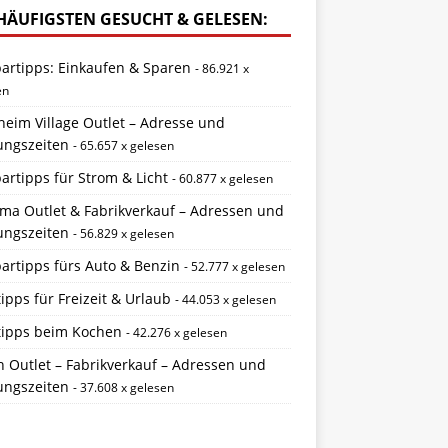
HÄUFIGSTEN GESUCHT & GELESEN:
partipps: Einkaufen & Sparen
- 86.921 x
en
eim Village Outlet – Adresse und
ungszeiten
- 65.657 x gelesen
artipps für Strom & Licht
- 60.877 x gelesen
ema Outlet & Fabrikverkauf – Adressen und
ungszeiten
- 56.829 x gelesen
artipps fürs Auto & Benzin
- 52.777 x gelesen
ipps für Freizeit & Urlaub
- 44.053 x gelesen
tipps beim Kochen
- 42.276 x gelesen
 Outlet – Fabrikverkauf – Adressen und
ungszeiten
- 37.608 x gelesen