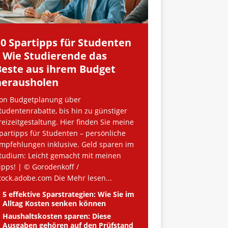
10 Spartipps für Studenten
– Wie Studierende das
Beste aus ihrem Budget
herausholen
on Budgetplanung über
tudentenrabatte, bis hin zu günstiger
reizeitgestaltung. Hier finden Sie meine
partipps für Studenten – persönliche
mpfehlungen inklusive. Geld sparen im
tudium: Leicht gemacht mit meinen
ipps! | © Gorodenkoff /
tock.adobe.com Die
Mehr lesen...
5 effektive Sparstrategien: Wie Sie im
Alltag Kosten senken können
Haushaltskosten sparen: Diese
Ausgaben gehören auf den Prüfstand