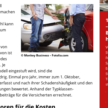
l
g machen
hl kann
 zum
 von
V
von ist
S
© Monkey Business – Fotolia.com
F
edes
S
 Je
E
ell eingestuft wird, sind die
S
rig. Einmal pro Jahr, immer zum 1. Oktober,
T
h erfasst und nach ihrer Schadenshäufigkeit und den
s
rungen bewertet. Anhand der Typklassen-
beiträge für die Versicherten errechnet.
oren für die Kosten