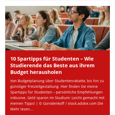
10 Spartipps für Studenten – Wie
Studierende das Beste aus ihrem
Budget herausholen
Von Budgetplanung über Studentenrabatte, bis hin zu
günstiger Freizeitgestaltung. Hier finden Sie meine
Spartipps für Studenten – persönliche Empfehlungen
inklusive. Geld sparen im Studium: Leicht gemacht mit
meinen Tipps! | © Gorodenkoff / stock.adobe.com Die
Mehr lesen...