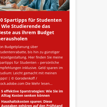
10 Spartipps für Studenten
– Wie Studierende das
Beste aus ihrem Budget
herausholen
on Budgetplanung über
tudentenrabatte, bis hin zu günstiger
reizeitgestaltung. Hier finden Sie meine
partipps für Studenten – persönliche
mpfehlungen inklusive. Geld sparen im
tudium: Leicht gemacht mit meinen
ipps! | © Gorodenkoff /
tock.adobe.com Die
Mehr lesen...
5 effektive Sparstrategien: Wie Sie im
Alltag Kosten senken können
Haushaltskosten sparen: Diese
Ausgaben gehören auf den Prüfstand