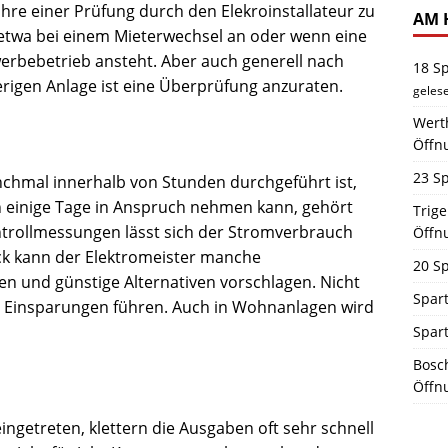
ahre einer Prüfung durch den Elekroinstallateur zu
AM 
 etwa bei einem Mieterwechsel an oder wenn eine
erbebetrieb ansteht. Aber auch generell nach
18 S
igen Anlage ist eine Überprüfung anzuraten.
geles
Werth
Öffn
23 Sp
hmal innerhalb von Stunden durchgeführt ist,
einige Tage in Anspruch nehmen kann, gehört
Trig
trollmessungen lässt sich der Stromverbrauch
Öffn
ck kann der Elektromeister manche
20 Sp
 und günstige Alternativen vorschlagen. Nicht
Spart
n Einsparungen führen. Auch in Wohnanlagen wird
Spar
Bosch
Öffn
eingetreten, klettern die Ausgaben oft sehr schnell