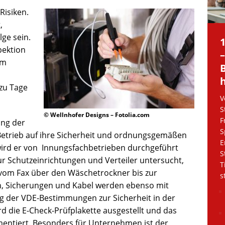
Risiken.
,
lge sein.
pektion
em
zu Tage
V
S
© Wellnhofer Designs – Fotolia.com
F
ung der
S
 Betrieb auf ihre Sicherheit und ordnungsgemäßen
E
 wird er von Innungsfachbetrieben durchgeführt
S
r Schutzeinrichtungen und Verteiler untersucht,
T
 vom Fax über den Wäschetrockner bis zur
s
n, Sicherungen und Kabel werden ebenso mit
ng der VDE-Bestimmungen zur Sicherheit in der
d die E-Check-Prüfplakette ausgestellt und das
mentiert. Besonders für Unternehmen ist der