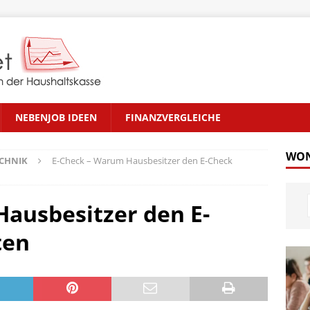
NEBENJOB IDEEN
FINANZVERGLEICHE
WON
CHNIK
E-Check – Warum Hausbesitzer den E-Check
ausbesitzer den E-
ten