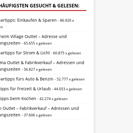
HÄUFIGSTEN GESUCHT & GELESEN:
partipps: Einkaufen & Sparen
- 86.920 x
en
eim Village Outlet – Adresse und
ungszeiten
- 65.655 x gelesen
artipps für Strom & Licht
- 60.875 x gelesen
ema Outlet & Fabrikverkauf – Adressen und
ungszeiten
- 56.827 x gelesen
artipps fürs Auto & Benzin
- 52.777 x gelesen
ipps für Freizeit & Urlaub
- 44.053 x gelesen
tipps beim Kochen
- 42.274 x gelesen
 Outlet – Fabrikverkauf – Adressen und
ungszeiten
- 37.606 x gelesen