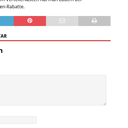
en-Rabatte.
TAR
n