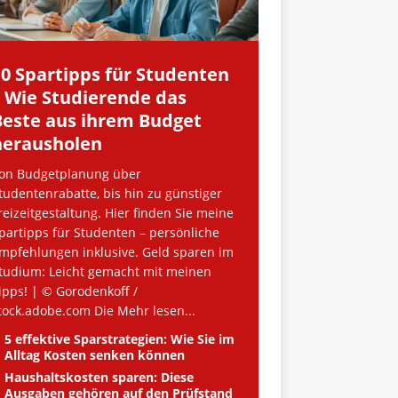
10 Spartipps für Studenten
– Wie Studierende das
Beste aus ihrem Budget
herausholen
on Budgetplanung über
tudentenrabatte, bis hin zu günstiger
reizeitgestaltung. Hier finden Sie meine
partipps für Studenten – persönliche
mpfehlungen inklusive. Geld sparen im
tudium: Leicht gemacht mit meinen
ipps! | © Gorodenkoff /
tock.adobe.com Die
Mehr lesen...
5 effektive Sparstrategien: Wie Sie im
Alltag Kosten senken können
Haushaltskosten sparen: Diese
Ausgaben gehören auf den Prüfstand