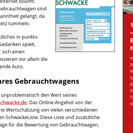
Internet boomt.
 Gebrauchtwagen sind
kanntheit gelangt, da
Netz tummeln.
tzliches in punkto
edanken spielt,
 sich einen
V
ssieren vor allem die
S
fende Auto.
F
S
 Ihres Gebrauchtwagens
E
S
d unproblematisch den Wert seines
T
Schwacke.de
. Das Online-Angebot von der
s
e Wertschätzung von vielen verschiedenen
 SchwackeListe. Diese Liste und zusätzliche
lage für die Bewertung von Gebrauchtwagen.