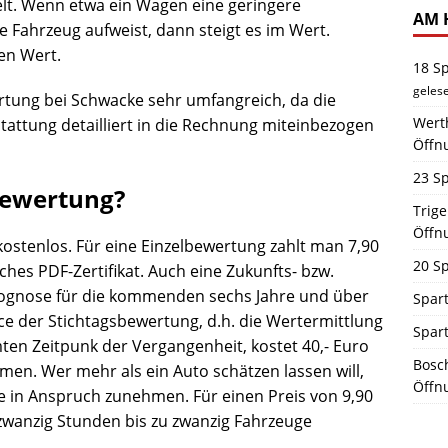
elt. Wenn etwa ein Wagen eine geringere
AM 
e Fahrzeug aufweist, dann steigt es im Wert.
en Wert.
18 S
geles
rtung bei Schwacke sehr umfangreich, da die
Werth
attung detailliert in die Rechnung miteinbezogen
Öffn
23 Sp
Bewertung?
Trig
Öffn
 kostenlos. Für eine Einzelbewertung zahlt man 7,90
20 Sp
hes PDF-Zertifikat. Auch eine Zukunfts- bzw.
rognose für die kommenden sechs Jahre und über
Spart
ice der Stichtagsbewertung, d.h. die Wertermittlung
Spar
en Zeitpunk der Vergangenheit, kostet 40,- Euro
Bosch
n. Wer mehr als ein Auto schätzen lassen will,
Öffn
ate in Anspruch zunehmen. Für einen Preis von 9,90
wanzig Stunden bis zu zwanzig Fahrzeuge