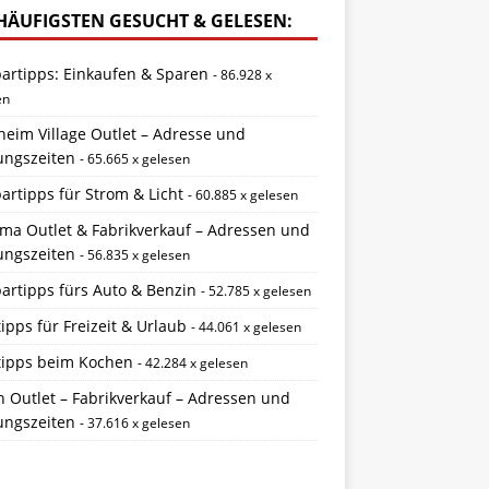
HÄUFIGSTEN GESUCHT & GELESEN:
partipps: Einkaufen & Sparen
- 86.928 x
en
eim Village Outlet – Adresse und
ungszeiten
- 65.665 x gelesen
artipps für Strom & Licht
- 60.885 x gelesen
ema Outlet & Fabrikverkauf – Adressen und
ungszeiten
- 56.835 x gelesen
artipps fürs Auto & Benzin
- 52.785 x gelesen
ipps für Freizeit & Urlaub
- 44.061 x gelesen
tipps beim Kochen
- 42.284 x gelesen
 Outlet – Fabrikverkauf – Adressen und
ungszeiten
- 37.616 x gelesen