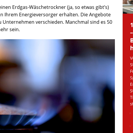
inen Erdgas-Wäschetrockner (ja, so etwas gibt’s)
on Ihrem Energieversorger erhalten. Die Angebote
u Unternehmen verschieden. Manchmal sind es 50
ehr sein.
V
S
F
S
E
S
T
s