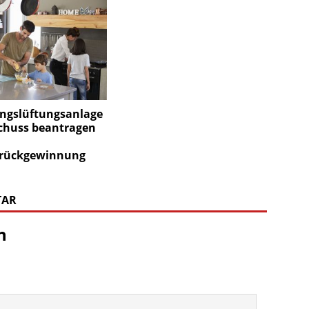
gslüftungsanlage
schuss beantragen
rückgewinnung
TAR
n