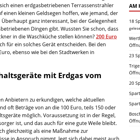
 sich einen erdgasbetriebenen Terrassenstrahler
AM 
f einen kleinen Geldsegen hoffen, wie jemand, der
. Überhaupt ganz interessant, bei der Gelegenheit
18 S
sbetriebenen Dingen gibt. Wussten Sie schon, dass
geles
ckner in die Waschküche stellen können?
200 Euro
Werth
ch für ein solches Gerät entscheiden. Bei den
Öffn
Euro, ebenso wie bei den Stadtwerken in
23 Sp
Trig
Öffn
shaltsgeräte mit Erdgas vom
20 Sp
Spart
den Anbietern zu erkundigen, welche aktuellen
Spar
d oft Beträge von an die 100 Euro, teils 150 oder
Bosch
tsgeräte möglich. Voraussetzung ist in der Regel,
Öffn
ger ist, und das auch für eine gute Weile bleibt.
ich gleichzeitig als eine Maßnahme zur
se in Anspruch nimmt, legt sich dabei meist auch