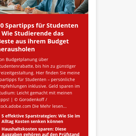
10 Spartipps für Studenten
– Wie Studierende das
Beste aus ihrem Budget
herausholen
on Budgetplanung über
tudentenrabatte, bis hin zu günstiger
reizeitgestaltung. Hier finden Sie meine
partipps für Studenten – persönliche
mpfehlungen inklusive. Geld sparen im
tudium: Leicht gemacht mit meinen
ipps! | © Gorodenkoff /
tock.adobe.com Die
Mehr lesen...
5 effektive Sparstrategien: Wie Sie im
Alltag Kosten senken können
Haushaltskosten sparen: Diese
Ausgaben gehören auf den Prüfstand