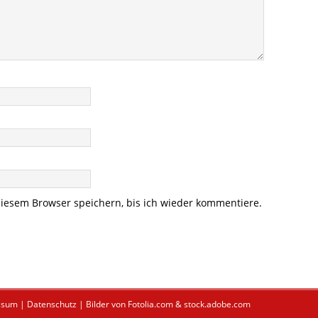
iesem Browser speichern, bis ich wieder kommentiere.
ssum
|
Datenschutz
| Bilder von Fotolia.com & stock.adobe.com