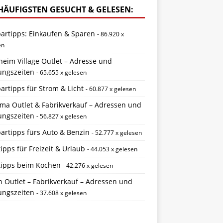
HÄUFIGSTEN GESUCHT & GELESEN:
partipps: Einkaufen & Sparen
- 86.920 x
en
eim Village Outlet – Adresse und
ungszeiten
- 65.655 x gelesen
artipps für Strom & Licht
- 60.877 x gelesen
ema Outlet & Fabrikverkauf – Adressen und
ungszeiten
- 56.827 x gelesen
artipps fürs Auto & Benzin
- 52.777 x gelesen
ipps für Freizeit & Urlaub
- 44.053 x gelesen
tipps beim Kochen
- 42.276 x gelesen
 Outlet – Fabrikverkauf – Adressen und
ungszeiten
- 37.608 x gelesen