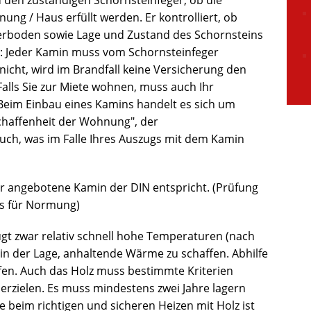
d den zuständigen Schornsteinfeger, ob die
nung / Haus erfüllt werden. Er kontrolliert, ob
erboden sowie Lage und Zustand des Schornsteins
g: Jeder Kamin muss vom Schornsteinfeger
cht, wird im Brandfall keine Versicherung den
lls Sie zur Miete wohnen, muss auch Ihr
 Beim Einbau eines Kamins handelt es sich um
schaffenheit der Wohnung", der
auch, was im Falle Ihres Auszugs mit dem Kamin
er angebotene Kamin der DIN entspricht. (Prüfung
ts für Normung)
gt zwar relativ schnell hohe Temperaturen (nach
t in der Lage, anhaltende Wärme zu schaffen. Abhilfe
ffen. Auch das Holz muss bestimmte Kriterien
 erzielen. Es muss mindestens zwei Jahre lagern
te beim richtigen und sicheren Heizen mit Holz ist