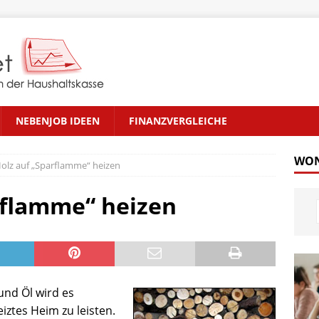
NEBENJOB IDEEN
FINANZVERGLEICHE
WON
Holz auf „Sparflamme“ heizen
rflamme“ heizen
und Öl wird es
iztes Heim zu leisten.