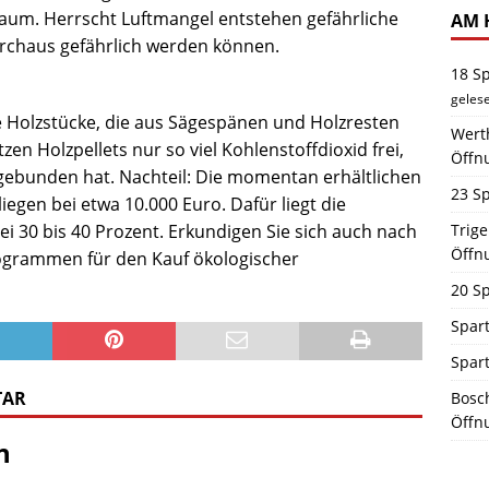
raum. Herrscht Luftmangel entstehen gefährliche
AM 
urchaus gefährlich werden können.
18 S
geles
ge Holzstücke, die aus Sägespänen und Holzresten
Werth
n Holzpellets nur so viel Kohlenstoffdioxid frei,
Öffn
gebunden hat. Nachteil: Die momentan erhältlichen
23 Sp
iegen bei etwa 10.000 Euro. Dafür liegt die
ei 30 bis 40 Prozent. Erkundigen Sie sich auch nach
Trig
Öffn
ogrammen für den Kauf ökologischer
20 Sp
Spart
Spar
TAR
Bosch
Öffn
n