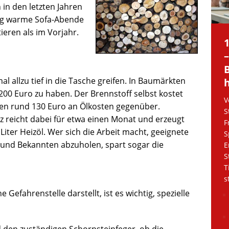
 in den letzten Jahren
elig warme Sofa-Abende
eren als im Vorjahr.
.
l allzu tief in die Tasche greifen. In Baumärkten
200 Euro zu haben. Der Brennstoff selbst kostet
V
en rund 130 Euro an Ölkosten gegenüber.
S
lz reicht dabei für etwa einen Monat und erzeugt
F
Liter Heizöl. Wer sich die Arbeit macht, geeignete
S
 und Bekannten abzuholen, spart sogar die
E
S
T
s
efahrenstelle darstellt, ist es wichtig, spezielle