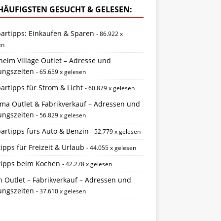
HÄUFIGSTEN GESUCHT & GELESEN:
partipps: Einkaufen & Sparen
- 86.922 x
en
eim Village Outlet – Adresse und
ungszeiten
- 65.659 x gelesen
artipps für Strom & Licht
- 60.879 x gelesen
ema Outlet & Fabrikverkauf – Adressen und
ungszeiten
- 56.829 x gelesen
artipps fürs Auto & Benzin
- 52.779 x gelesen
ipps für Freizeit & Urlaub
- 44.055 x gelesen
tipps beim Kochen
- 42.278 x gelesen
 Outlet – Fabrikverkauf – Adressen und
ungszeiten
- 37.610 x gelesen