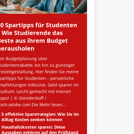
10 Spartipps für Studenten
– Wie Studierende das
Beste aus ihrem Budget
herausholen
on Budgetplanung über
tudentenrabatte, bis hin zu günstiger
reizeitgestaltung. Hier finden Sie meine
partipps für Studenten – persönliche
mpfehlungen inklusive. Geld sparen im
tudium: Leicht gemacht mit meinen
ipps! | © Gorodenkoff /
tock.adobe.com Die
Mehr lesen...
5 effektive Sparstrategien: Wie Sie im
Alltag Kosten senken können
Haushaltskosten sparen: Diese
Ausgaben gehören auf den Prüfstand