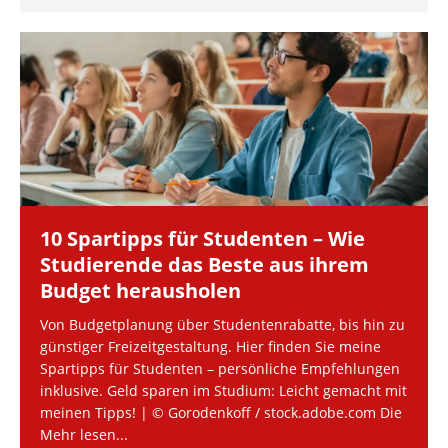
10 Spartipps für Studenten – Wie
Studierende das Beste aus ihrem
Budget herausholen
Von Budgetplanung über Studentenrabatte, bis hin zu
günstiger Freizeitgestaltung. Hier finden Sie meine
Spartipps für Studenten – persönliche Empfehlungen
inklusive. Geld sparen im Studium: Leicht gemacht mit
meinen Tipps! | © Gorodenkoff / stock.adobe.com Die
Mehr lesen...