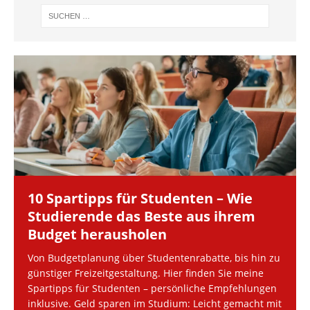
10 Spartipps für Studenten – Wie
Studierende das Beste aus ihrem
Budget herausholen
Von Budgetplanung über Studentenrabatte, bis hin zu
günstiger Freizeitgestaltung. Hier finden Sie meine
Spartipps für Studenten – persönliche Empfehlungen
inklusive. Geld sparen im Studium: Leicht gemacht mit