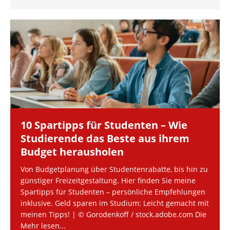
10 Spartipps für Studenten – Wie
Studierende das Beste aus ihrem
Budget herausholen
Von Budgetplanung über Studentenrabatte, bis hin zu
günstiger Freizeitgestaltung. Hier finden Sie meine
Spartipps für Studenten – persönliche Empfehlungen
inklusive. Geld sparen im Studium: Leicht gemacht mit
meinen Tipps! | © Gorodenkoff / stock.adobe.com Die
Mehr lesen...