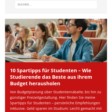
10 Spartipps für Studenten – Wie
Studierende das Beste aus ihrem
Budget herausholen
Von Budgetplanung über Studentenrabatte, bis hin zu
günstiger Freizeitgestaltung. Hier finden Sie meine
Spartipps für Studenten – persönliche Empfehlungen
inklusive. Geld sparen im Studium: Leicht gemacht mit