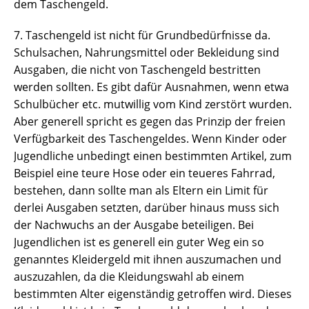
dem Taschengeld.
7. Taschengeld ist nicht für Grundbedürfnisse da.
Schulsachen, Nahrungsmittel oder Bekleidung sind
Ausgaben, die nicht von Taschengeld bestritten
werden sollten. Es gibt dafür Ausnahmen, wenn etwa
Schulbücher etc. mutwillig vom Kind zerstört wurden.
Aber generell spricht es gegen das Prinzip der freien
Verfügbarkeit des Taschengeldes. Wenn Kinder oder
Jugendliche unbedingt einen bestimmten Artikel, zum
Beispiel eine teure Hose oder ein teueres Fahrrad,
bestehen, dann sollte man als Eltern ein Limit für
derlei Ausgaben setzten, darüber hinaus muss sich
der Nachwuchs an der Ausgabe beteiligen. Bei
Jugendlichen ist es generell ein guter Weg ein so
genanntes Kleidergeld mit ihnen auszumachen und
auszuzahlen, da die Kleidungswahl ab einem
bestimmten Alter eigenständig getroffen wird. Dieses