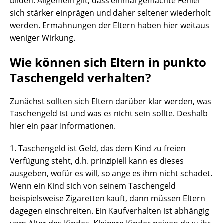
bilden. Allgemein gilt, dass einmal gemachte Fehler
sich stärker einprägen und daher seltener wiederholt
werden. Ermahnungen der Eltern haben hier weitaus
weniger Wirkung.
Wie können sich Eltern in punkto
Taschengeld verhalten?
Zunächst sollten sich Eltern darüber klar werden, was
Taschengeld ist und was es nicht sein sollte. Deshalb
hier ein paar Informationen.
1. Taschengeld ist Geld, das dem Kind zu freien
Verfügung steht, d.h. prinzipiell kann es dieses
ausgeben, wofür es will, solange es ihm nicht schadet.
Wenn ein Kind sich von seinem Taschengeld
beispielsweise Zigaretten kauft, dann müssen Eltern
dagegen einschreiten. Ein Kaufverhalten ist abhängig