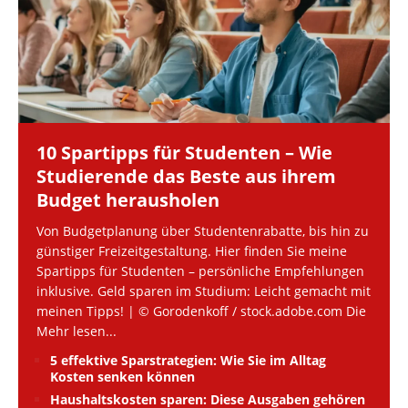
10 Spartipps für Studenten – Wie
Studierende das Beste aus ihrem
Budget herausholen
Von Budgetplanung über Studentenrabatte, bis hin zu
günstiger Freizeitgestaltung. Hier finden Sie meine
Spartipps für Studenten – persönliche Empfehlungen
inklusive. Geld sparen im Studium: Leicht gemacht mit
meinen Tipps! | © Gorodenkoff / stock.adobe.com Die
Mehr lesen...
5 effektive Sparstrategien: Wie Sie im Alltag
Kosten senken können
Haushaltskosten sparen: Diese Ausgaben gehören