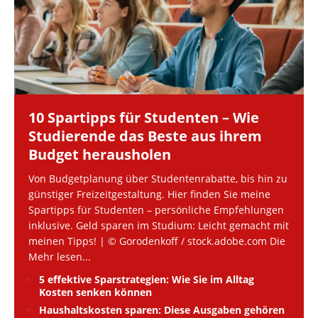
10 Spartipps für Studenten – Wie
Studierende das Beste aus ihrem
Budget herausholen
Von Budgetplanung über Studentenrabatte, bis hin zu
günstiger Freizeitgestaltung. Hier finden Sie meine
Spartipps für Studenten – persönliche Empfehlungen
inklusive. Geld sparen im Studium: Leicht gemacht mit
meinen Tipps! | © Gorodenkoff / stock.adobe.com Die
Mehr lesen...
5 effektive Sparstrategien: Wie Sie im Alltag
Kosten senken können
Haushaltskosten sparen: Diese Ausgaben gehören