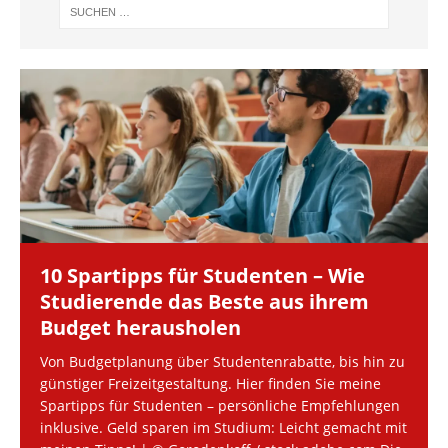
10 Spartipps für Studenten – Wie
Studierende das Beste aus ihrem
Budget herausholen
Von Budgetplanung über Studentenrabatte, bis hin zu
günstiger Freizeitgestaltung. Hier finden Sie meine
Spartipps für Studenten – persönliche Empfehlungen
inklusive. Geld sparen im Studium: Leicht gemacht mit