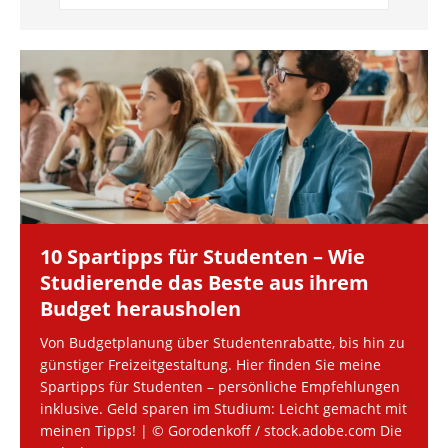
10 Spartipps für Studenten – Wie
Studierende das Beste aus ihrem
Budget herausholen
Von Budgetplanung über Studentenrabatte, bis hin zu
günstiger Freizeitgestaltung. Hier finden Sie meine
Spartipps für Studenten – persönliche Empfehlungen
inklusive. Geld sparen im Studium: Leicht gemacht mit
meinen Tipps! | © Gorodenkoff / stock.adobe.com Die