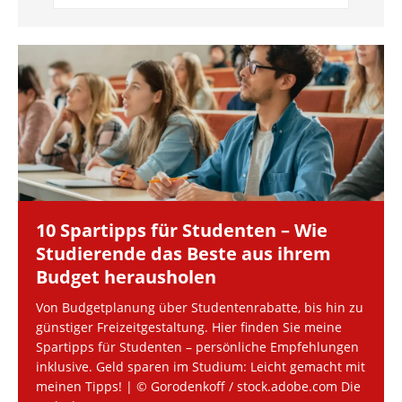
10 Spartipps für Studenten – Wie
Studierende das Beste aus ihrem
Budget herausholen
Von Budgetplanung über Studentenrabatte, bis hin zu
günstiger Freizeitgestaltung. Hier finden Sie meine
Spartipps für Studenten – persönliche Empfehlungen
inklusive. Geld sparen im Studium: Leicht gemacht mit
meinen Tipps! | © Gorodenkoff / stock.adobe.com Die