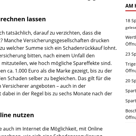
AM 
erechnen lassen
18 S
geles
h tatsächlich, darauf zu verzichten, dass die
Werth
? Manche Versicherungsgesellschaften drucken
Öffn
s zu welcher Summe sich ein Schadenrückkauf lohnt.
23 Sp
ersicherung bitten, nach einem Unfall den
itzuteilen, wie hoch mögliche Spareffekte sind.
Trig
n ca. 1.000 Euro als die Marke gezeigt, bis zu der
Öffn
den Schaden selber zu begleichen. Das gilt für die
20 Sp
m Versicherer angeboten – auch in der
Spart
t dabei in der Regel bis zu sechs Monate nach der
Spar
Bosch
line nutzen
Öffn
 auch im Internet die Möglichkeit, mit Online