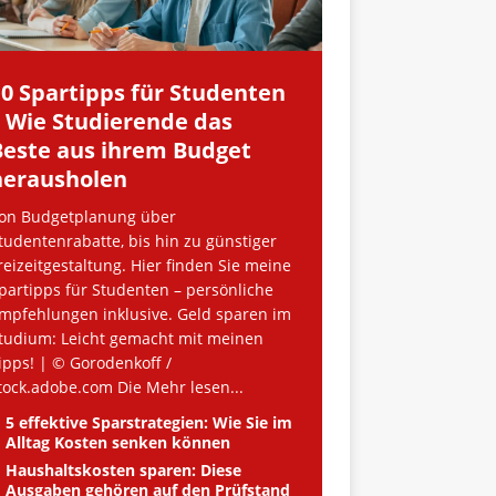
10 Spartipps für Studenten
– Wie Studierende das
Beste aus ihrem Budget
herausholen
on Budgetplanung über
tudentenrabatte, bis hin zu günstiger
reizeitgestaltung. Hier finden Sie meine
partipps für Studenten – persönliche
mpfehlungen inklusive. Geld sparen im
tudium: Leicht gemacht mit meinen
ipps! | © Gorodenkoff /
tock.adobe.com Die
Mehr lesen...
5 effektive Sparstrategien: Wie Sie im
Alltag Kosten senken können
Haushaltskosten sparen: Diese
Ausgaben gehören auf den Prüfstand