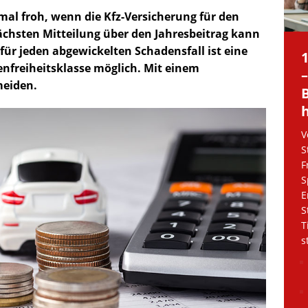
al froh, wenn die Kfz-Versicherung für den
chsten Mitteilung über den Jahresbeitrag kann
ür jeden abgewickelten Schadensfall ist eine
enfreiheitsklasse möglich. Mit einem
meiden.
V
S
F
S
E
S
T
s