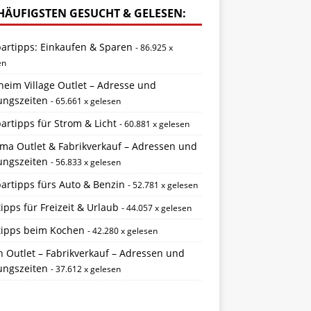
HÄUFIGSTEN GESUCHT & GELESEN:
partipps: Einkaufen & Sparen
- 86.925 x
en
eim Village Outlet – Adresse und
ungszeiten
- 65.661 x gelesen
artipps für Strom & Licht
- 60.881 x gelesen
ema Outlet & Fabrikverkauf – Adressen und
ungszeiten
- 56.833 x gelesen
artipps fürs Auto & Benzin
- 52.781 x gelesen
ipps für Freizeit & Urlaub
- 44.057 x gelesen
tipps beim Kochen
- 42.280 x gelesen
 Outlet – Fabrikverkauf – Adressen und
ungszeiten
- 37.612 x gelesen