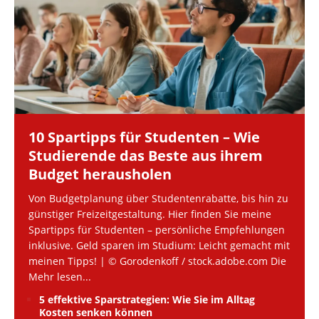
10 Spartipps für Studenten – Wie
Studierende das Beste aus ihrem
Budget herausholen
Von Budgetplanung über Studentenrabatte, bis hin zu
günstiger Freizeitgestaltung. Hier finden Sie meine
Spartipps für Studenten – persönliche Empfehlungen
inklusive. Geld sparen im Studium: Leicht gemacht mit
meinen Tipps! | © Gorodenkoff / stock.adobe.com Die
Mehr lesen...
5 effektive Sparstrategien: Wie Sie im Alltag
Kosten senken können