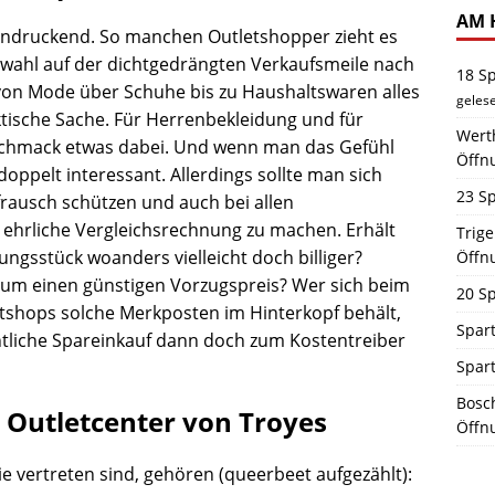
AM 
eindruckend. So manchen Outletshopper zieht es
uswahl auf der dichtgedrängten Verkaufsmeile nach
18 S
von Mode über Schuhe bis zu Haushaltswaren alles
geles
aktische Sache. Für Herrenbekleidung und für
Werth
schmack etwas dabei. Und wenn man das Gefühl
Öffn
 doppelt interessant. Allerdings sollte man sich
23 Sp
ausch schützen und auch bei allen
 ehrliche Vergleichsrechnung zu machen. Erhält
Trig
ngsstück woanders vielleicht doch billiger?
Öffn
h um einen günstigen Vorzugspreis? Wer sich beim
20 Sp
etshops solche Merkposten im Hinterkopf behält,
Spart
ntliche Spareinkauf dann doch zum Kostentreiber
Spar
Bosch
Outletcenter von Troyes
Öffn
e vertreten sind, gehören (queerbeet aufgezählt):