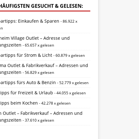
HÄUFIGSTEN GESUCHT & GELESEN:
partipps: Einkaufen & Sparen
- 86.922 x
en
eim Village Outlet – Adresse und
ungszeiten
- 65.657 x gelesen
artipps für Strom & Licht
- 60.879 x gelesen
ema Outlet & Fabrikverkauf – Adressen und
ungszeiten
- 56.829 x gelesen
artipps fürs Auto & Benzin
- 52.779 x gelesen
ipps für Freizeit & Urlaub
- 44.055 x gelesen
tipps beim Kochen
- 42.278 x gelesen
 Outlet – Fabrikverkauf – Adressen und
ungszeiten
- 37.610 x gelesen