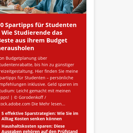
10 Spartipps für Studenten
– Wie Studierende das
Beste aus ihrem Budget
herausholen
on Budgetplanung über
tudentenrabatte, bis hin zu günstiger
reizeitgestaltung. Hier finden Sie meine
partipps für Studenten – persönliche
mpfehlungen inklusive. Geld sparen im
tudium: Leicht gemacht mit meinen
ipps! | © Gorodenkoff /
tock.adobe.com Die
Mehr lesen...
5 effektive Sparstrategien: Wie Sie im
Alltag Kosten senken können
Haushaltskosten sparen: Diese
Ausgaben gehören auf den Prüfstand