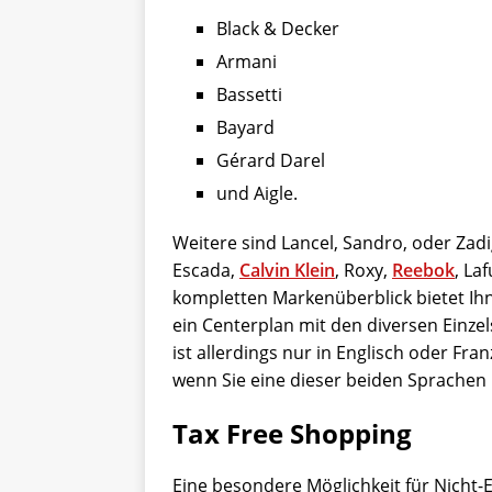
Black & Decker
Armani
Bassetti
Bayard
Gérard Darel
und Aigle.
Weitere sind Lancel, Sandro, oder Zad
Escada,
Calvin Klein
, Roxy,
Reebok
, La
kompletten Markenüberblick bietet Ih
ein Centerplan mit den diversen Einze
ist allerdings nur in Englisch oder Fra
wenn Sie eine dieser beiden Sprachen
Tax Free Shopping
Eine besondere Möglichkeit für Nicht-