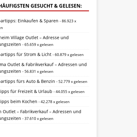
HÄUFIGSTEN GESUCHT & GELESEN:
partipps: Einkaufen & Sparen
- 86.923 x
en
eim Village Outlet – Adresse und
ungszeiten
- 65.659 x gelesen
artipps für Strom & Licht
- 60.879 x gelesen
ema Outlet & Fabrikverkauf – Adressen und
ungszeiten
- 56.831 x gelesen
artipps fürs Auto & Benzin
- 52.779 x gelesen
ipps für Freizeit & Urlaub
- 44.055 x gelesen
tipps beim Kochen
- 42.278 x gelesen
 Outlet – Fabrikverkauf – Adressen und
ungszeiten
- 37.610 x gelesen