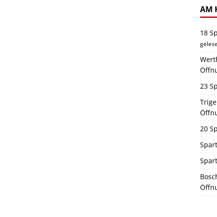
AM 
18 S
geles
Werth
Öffn
23 Sp
Trig
Öffn
20 Sp
Spart
Spar
Bosch
Öffn