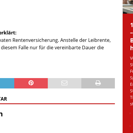
erklärt:
rivaten Rentenversicherung. Anstelle der Leibrente,
n diesem Falle nur für die vereinbarte Dauer die
V
S
F
S
E
S
T
TAR
s
n