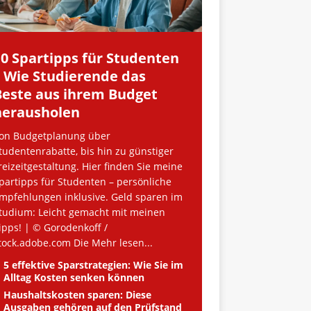
10 Spartipps für Studenten
– Wie Studierende das
Beste aus ihrem Budget
herausholen
on Budgetplanung über
tudentenrabatte, bis hin zu günstiger
reizeitgestaltung. Hier finden Sie meine
partipps für Studenten – persönliche
mpfehlungen inklusive. Geld sparen im
tudium: Leicht gemacht mit meinen
ipps! | © Gorodenkoff /
tock.adobe.com Die
Mehr lesen...
5 effektive Sparstrategien: Wie Sie im
Alltag Kosten senken können
Haushaltskosten sparen: Diese
Ausgaben gehören auf den Prüfstand