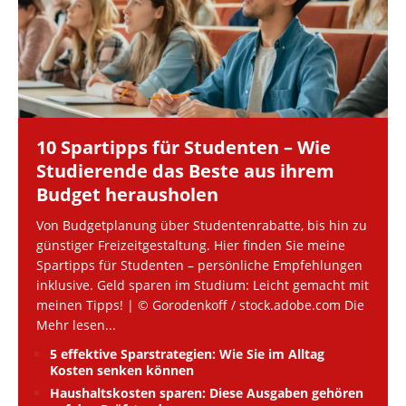
10 Spartipps für Studenten – Wie
Studierende das Beste aus ihrem
Budget herausholen
Von Budgetplanung über Studentenrabatte, bis hin zu
günstiger Freizeitgestaltung. Hier finden Sie meine
Spartipps für Studenten – persönliche Empfehlungen
inklusive. Geld sparen im Studium: Leicht gemacht mit
meinen Tipps! | © Gorodenkoff / stock.adobe.com Die
Mehr lesen...
5 effektive Sparstrategien: Wie Sie im Alltag
Kosten senken können
Haushaltskosten sparen: Diese Ausgaben gehören