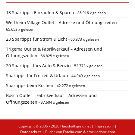
18 Spartipps: Einkaufen & Sparen
- 86.916 x gelesen
Wertheim Village Outlet – Adresse und Öffnungszeiten
-
65.653 x gelesen
23 Spartipps für Strom & Licht
- 60.873 x gelesen
Trigema Outlet & Fabrikverkauf – Adressen und
Öffnungszeiten
- 56.825 x gelesen
20 Spartipps fürs Auto & Benzin
- 52.773 x gelesen
Spartipps für Freizeit & Urlaub
- 44.049 x gelesen
Spartipps beim Kochen
- 42.272 x gelesen
Bosch Outlet – Fabrikverkauf – Adressen und
Öffnungszeiten
- 37.604 x gelesen
Copyright © 2006 - 2026
Haushaltsgeld.net
|
Impressum
|
Datenschutz
| Bilder von Fotolia.com & stock.adobe.com