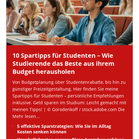
10 Spartipps für Studenten – Wie
Studierende das Beste aus ihrem
Budget herausholen
Von Budgetplanung über Studentenrabatte, bis hin zu
günstiger Freizeitgestaltung. Hier finden Sie meine
Spartipps für Studenten – persönliche Empfehlungen
inklusive. Geld sparen im Studium: Leicht gemacht mit
meinen Tipps! | © Gorodenkoff / stock.adobe.com Die
Mehr lesen...
5 effektive Sparstrategien: Wie Sie im Alltag
Kosten senken können