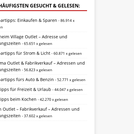
HÄUFIGSTEN GESUCHT & GELESEN:
partipps: Einkaufen & Sparen
- 86.914 x
en
eim Village Outlet – Adresse und
ungszeiten
- 65.651 x gelesen
artipps für Strom & Licht
- 60.871 x gelesen
ema Outlet & Fabrikverkauf – Adressen und
ungszeiten
- 56.823 x gelesen
artipps fürs Auto & Benzin
- 52.771 x gelesen
ipps für Freizeit & Urlaub
- 44.047 x gelesen
tipps beim Kochen
- 42.270 x gelesen
 Outlet – Fabrikverkauf – Adressen und
ungszeiten
- 37.602 x gelesen