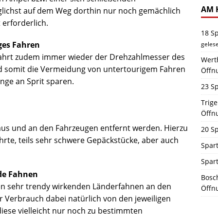
AM 
lichst auf dem Weg dorthin nur noch gemächlich
 erforderlich.
18 S
ges Fahren
geles
Fahrt zudem immer wieder der Drehzahlmesser des
Werth
nd somit die Vermeidung von untertourigem Fahren
Öffn
nge an Sprit sparen.
23 Sp
Trig
Öffn
 aus und an den Fahrzeugen entfernt werden. Hierzu
20 Sp
rte, teils sehr schwere Gepäckstücke, aber auch
Spart
Spar
nde Fahnen
Bosch
en sehr trendy wirkenden Länderfahnen an den
Öffn
r Verbrauch dabei natürlich von den jeweiligen
iese vielleicht nur noch zu bestimmten