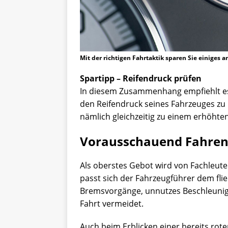
Mit der richtigen Fahrtaktik sparen Sie einiges a
Spartipp – Reifendruck prüfen
In diesem Zusammenhang empfiehlt es 
den Reifendruck seines Fahrzeuges zu k
nämlich gleichzeitig zu einem erhöhte
Vorausschauend Fahre
Als oberstes Gebot wird von Fachleut
passt sich der Fahrzeugführer dem fli
Bremsvorgänge, unnutzes Beschleunig
Fahrt vermeidet.
Auch beim Erblicken einer bereits rot