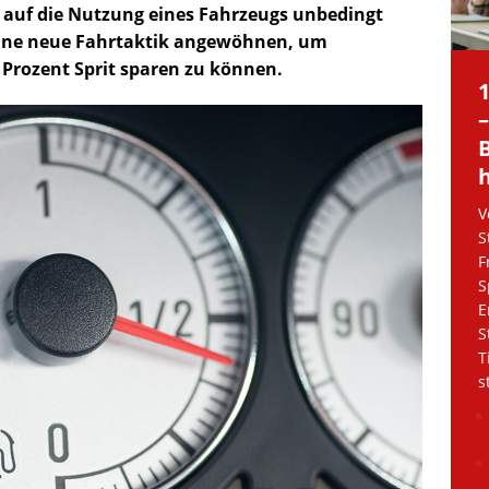
h auf die Nutzung eines Fahrzeugs unbedingt
s eine neue Fahrtaktik angewöhnen, um
0 Prozent Sprit sparen zu können.
V
S
F
S
E
S
T
s