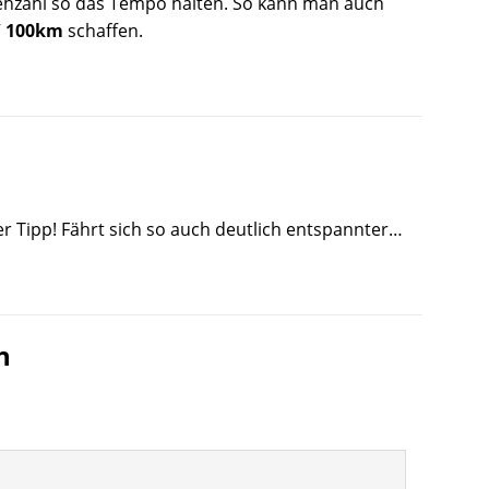
rehzahl so das Tempo halten. So kann man auch
 / 100km
schaffen.
er Tipp! Fährt sich so auch deutlich entspannter…
n