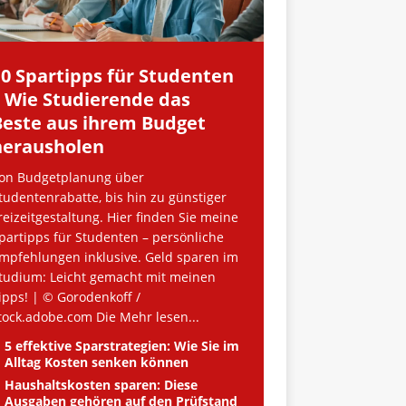
10 Spartipps für Studenten
– Wie Studierende das
Beste aus ihrem Budget
herausholen
on Budgetplanung über
tudentenrabatte, bis hin zu günstiger
reizeitgestaltung. Hier finden Sie meine
partipps für Studenten – persönliche
mpfehlungen inklusive. Geld sparen im
tudium: Leicht gemacht mit meinen
ipps! | © Gorodenkoff /
tock.adobe.com Die
Mehr lesen...
5 effektive Sparstrategien: Wie Sie im
Alltag Kosten senken können
Haushaltskosten sparen: Diese
Ausgaben gehören auf den Prüfstand