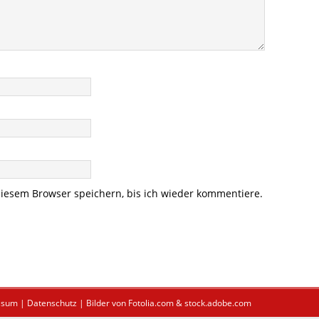
iesem Browser speichern, bis ich wieder kommentiere.
ssum
|
Datenschutz
| Bilder von Fotolia.com & stock.adobe.com