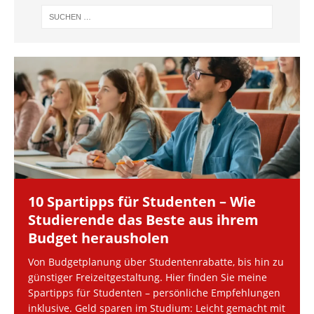
10 Spartipps für Studenten – Wie
Studierende das Beste aus ihrem
Budget herausholen
Von Budgetplanung über Studentenrabatte, bis hin zu
günstiger Freizeitgestaltung. Hier finden Sie meine
Spartipps für Studenten – persönliche Empfehlungen
inklusive. Geld sparen im Studium: Leicht gemacht mit