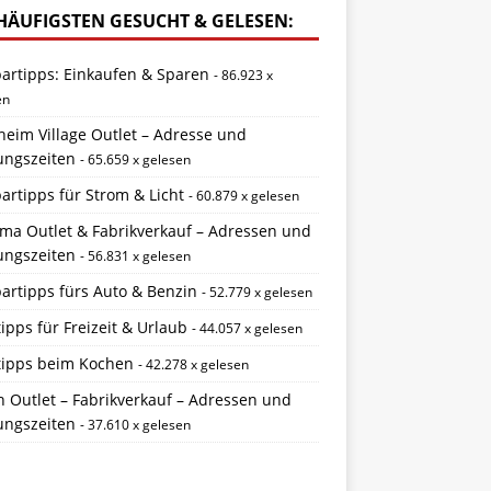
HÄUFIGSTEN GESUCHT & GELESEN:
partipps: Einkaufen & Sparen
- 86.923 x
en
eim Village Outlet – Adresse und
ungszeiten
- 65.659 x gelesen
artipps für Strom & Licht
- 60.879 x gelesen
ema Outlet & Fabrikverkauf – Adressen und
ungszeiten
- 56.831 x gelesen
artipps fürs Auto & Benzin
- 52.779 x gelesen
ipps für Freizeit & Urlaub
- 44.057 x gelesen
tipps beim Kochen
- 42.278 x gelesen
 Outlet – Fabrikverkauf – Adressen und
ungszeiten
- 37.610 x gelesen