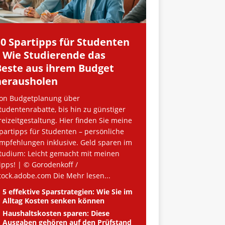
10 Spartipps für Studenten
– Wie Studierende das
Beste aus ihrem Budget
herausholen
on Budgetplanung über
tudentenrabatte, bis hin zu günstiger
reizeitgestaltung. Hier finden Sie meine
partipps für Studenten – persönliche
mpfehlungen inklusive. Geld sparen im
tudium: Leicht gemacht mit meinen
ipps! | © Gorodenkoff /
tock.adobe.com Die
Mehr lesen...
5 effektive Sparstrategien: Wie Sie im
Alltag Kosten senken können
Haushaltskosten sparen: Diese
Ausgaben gehören auf den Prüfstand