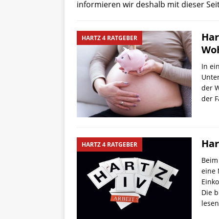
informieren wir deshalb mit dieser Sei
Har
HARTZ 4 RATGEBER
Wo
In ei
Unter
der W
der F
Har
HARTZ 4 RATGEBER
Beim 
eine
Eink
Die b
lese