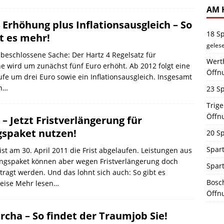
AM 
 Erhöhung plus Inflationsausgleich – So
18 S
bt es mehr!
geles
 beschlossene Sache: Der Hartz 4 Regelsatz für
Werth
 wird um zunächst fünf Euro erhöht. Ab 2012 folgt eine
Öffn
ufe um drei Euro sowie ein Inflationsausgleich. Insgesamt
en…
23 Sp
Trig
Öffn
 – Jetzt Fristverlängerung für
gspaket nutzen!
20 Sp
Spart
 ist am 30. April 2011 die Frist abgelaufen. Leistungen aus
ngspaket können aber wegen Fristverlängerung doch
Spar
ragt werden. Und das lohnt sich auch: So gibt es
Bosch
weise
Mehr lesen…
Öffn
rcha – So findet der Traumjob Sie!