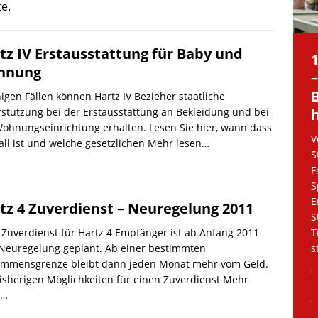
te.
tz IV Erstausstattung für Baby und
hnung
nigen Fällen können Hartz IV Bezieher staatliche
stützung bei der Erstausstattung an Bekleidung und bei
ohnungseinrichtung erhalten. Lesen Sie hier, wann dass
V
all ist und welche gesetzlichen
Mehr lesen…
S
F
S
E
tz 4 Zuverdienst – Neuregelung 2011
S
Zuverdienst für Hartz 4 Empfänger ist ab Anfang 2011
T
 Neuregelung geplant. Ab einer bestimmten
s
ommensgrenze bleibt dann jeden Monat mehr vom Geld.
isherigen Möglichkeiten für einen Zuverdienst
Mehr
n…