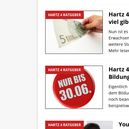
Hartz 4
HARTZ 4 RATGEBER
viel gi
Nun ist es
Erwachsene
weitere St
Mehr les
Hartz 4
HARTZ 4 RATGEBER
Bildun
Eigentlich
dem Bildu
noch beant
beispiels
You
HARTZ 4 RATGEBER