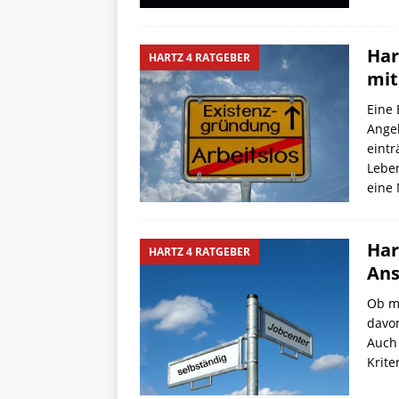
Har
HARTZ 4 RATGEBER
mit
Eine
Angel
eintr
Lebe
eine
Har
HARTZ 4 RATGEBER
Ans
Ob m
davon
Auch 
Krit